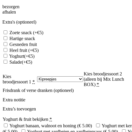
bezorgen
afhalen
Extra's (optioneel)
Zoete snack
(+€5)
Hartige snack
Gesneden fruit
Heel fruit
(+€5)
Yoghurt
(+€5)
Salade
(+€5)
Extra saus
Kies broodjessoort 2
Kies
(alleen bij Mix Lunch
broodjessoort 1
*
BOX)
*
Frisdrank of verse dranken (optioneel)
Extra notitie
Extra’s toevoegen
Yoghurt & fruit bekijken
*
Yoghurt banaan, walnoot en honing (
€
5.00
)
Yoghurt met ker
(
€
5.00
)
Yoghurt met aardbeien en aardbeiensaus (
€
5.00
)
Yo