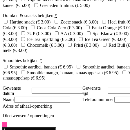
kaneel (
€
5.00
)
Gesneden fruitmix (
€
5.00
)
Dranken & snacks bekijken
*
Hartige snack (
€
3.00
)
Zoete snack (
€
3.00
)
Heel fruit (
Cola (
€
3.00
)
Coca Cola Zero (
€
3.00
)
Fanta Orange (
€
3.0
(
€
3.00
)
7UP (
€
3.00
)
AA (
€
3.00
)
Spa Blauw (
€
3.00
)
(
€
3.00
)
Ice Tea Sparkling (
€
3.00
)
Ice Tea Green (
€
3.00
)
(
€
3.00
)
Chocomelk (
€
3.00
)
Fristi (
€
3.00
)
Red Bull (
€
melk (
€
3.00
)
Smoothies bekijken
*
Smoothie aardbei, banaan (
€
6.95
)
Smoothie aardbei, banaan
(
€
6.95
)
Smoothie mango, banaan, sinaasappelsap (
€
6.95
)
V
sinaasappelsap (
€
6.95
)
Gewenste
Gewenste
datum
tijd
Naam
Telefoonnummer
Adres of afhaal-opmerking
Dieetwensen / opmerkingen
Quantity
-